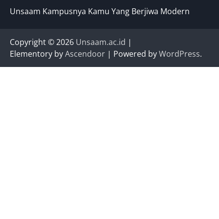
Unsaam Kampusnya Kamu Yang Berjiwa Modern
Copyright © 2026
Unsaam.ac.id
|
Elementory by
Ascendoor
| Powered by
WordPress
.