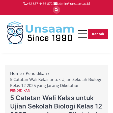
Skip
+62 857-4456-8722
admin@unsaam.ac.id
to
content
Kontak
Membentuk
Unsaam.ac.
Pemimpin Masa
Depan dengan
Inovasi dan
Keunggulan
Home
Pendidikan
5 Catatan Wali Kelas untuk Ujian Sekolah Biologi
Kelas 12 2025 yang Jarang Diketahui
PENDIDIKAN
5 Catatan Wali Kelas untuk
Ujian Sekolah Biologi Kelas 12