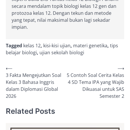
secara mendalam topik biologi kelas 12 gen dan
protozoa kelas 12. Dengan tekun dan metode
yang tepat, nilai maksimal bukan lagi sekadar
impian.
Tagged
kelas 12
,
kisi-kisi ujian
,
materi genetika
,
tips
belajar biologi
,
ujian sekolah biologi
Post
⟵
⟶
3 Fakta Mengejutkan Soal
5 Contoh Soal Cerita Kelas
navigation
Kelas 3 Bahasa Inggris
4 SD Tema IPA yang Wajib
dalam Diplomasi Global
Dikuasai untuk SAS
2026
Semester 2
Related Posts