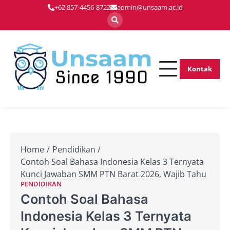
Skip
+62 857-4456-8722
admin@unsaam.ac.id
to
content
Kontak
Membentuk
Unsaam.ac.
Pemimpin Masa
Depan dengan
Inovasi dan
Keunggulan
Home
Pendidikan
Contoh Soal Bahasa Indonesia Kelas 3 Ternyata
Kunci Jawaban SMM PTN Barat 2026, Wajib Tahu
PENDIDIKAN
Contoh Soal Bahasa
Indonesia Kelas 3 Ternyata