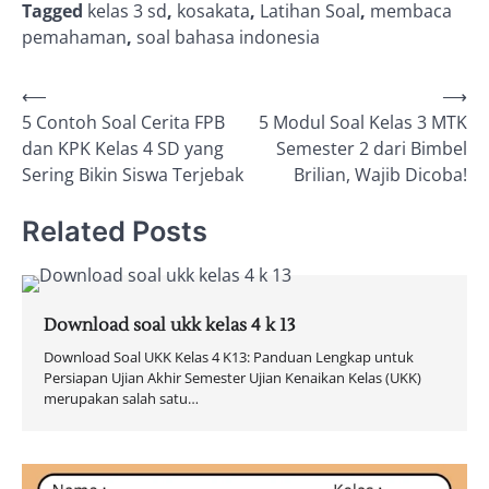
Tagged
kelas 3 sd
,
kosakata
,
Latihan Soal
,
membaca
pemahaman
,
soal bahasa indonesia
Post
⟵
⟶
5 Contoh Soal Cerita FPB
5 Modul Soal Kelas 3 MTK
navigation
dan KPK Kelas 4 SD yang
Semester 2 dari Bimbel
Sering Bikin Siswa Terjebak
Brilian, Wajib Dicoba!
Related Posts
Download soal ukk kelas 4 k 13
Download Soal UKK Kelas 4 K13: Panduan Lengkap untuk
Persiapan Ujian Akhir Semester Ujian Kenaikan Kelas (UKK)
merupakan salah satu…