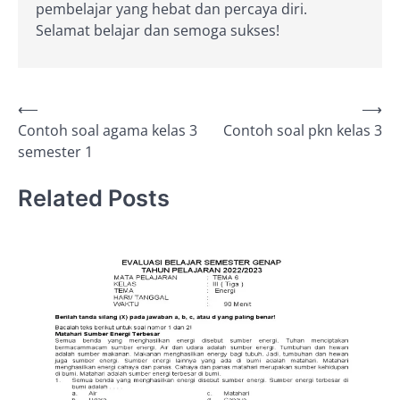
pembelajar yang hebat dan percaya diri.
Selamat belajar dan semoga sukses!
Post
⟵
⟶
Contoh soal agama kelas 3
Contoh soal pkn kelas 3
navigation
semester 1
Related Posts