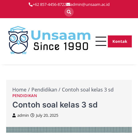
Skip
+62 857-4456-8722
admin@unsaam.ac.id
to
content
Kontak
Membentuk
Unsaam.ac.
Pemimpin Masa
Depan dengan
Inovasi dan
Keunggulan
Home
Pendidikan
Contoh soal kelas 3 sd
PENDIDIKAN
Contoh soal kelas 3 sd
admin
July 20, 2025