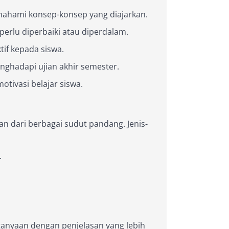
hami konsep-konsep yang diajarkan.
rlu diperbaiki atau diperdalam.
if kepada siswa.
ghadapi ujian akhir semester.
tivasi belajar siswa.
 dari berbagai sudut pandang. Jenis-
.
anyaan dengan penjelasan yang lebih