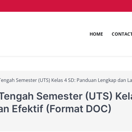
HOME
CONTAC
ntuk Pemimpin Masa Depan dengan Inovasi dan Keunggu
saam.ac.id
Tengah Semester (UTS) Kelas 4 SD: Panduan Lengkap dan Lat
 Tengah Semester (UTS) Kel
an Efektif (Format DOC)