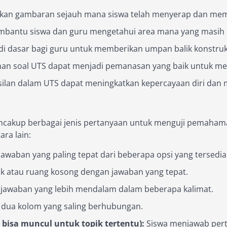
an gambaran sejauh mana siswa telah menyerap dan mema
bantu siswa dan guru mengetahui area mana yang masih pe
i dasar bagi guru untuk memberikan umpan balik konstrukt
han soal UTS dapat menjadi pemanasan yang baik untuk men
lan dalam UTS dapat meningkatkan kepercayaan diri dan mo
cakup berbagai jenis pertanyaan untuk menguji pemahaman
ra lain:
jawaban yang paling tepat dari beberapa opsi yang tersedia
itik atau ruang kosong dengan jawaban yang tepat.
jawaban yang lebih mendalam dalam beberapa kalimat.
dua kolom yang saling berhubungan.
 bisa muncul untuk topik tertentu):
Siswa menjawab pert