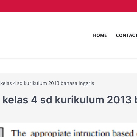
HOME
CONTAC
ntuk Pemimpin Masa Depan dengan Inovasi dan Keunggu
saam.ac.id
kelas 4 sd kurikulum 2013 bahasa inggris
kelas 4 sd kurikulum 2013 