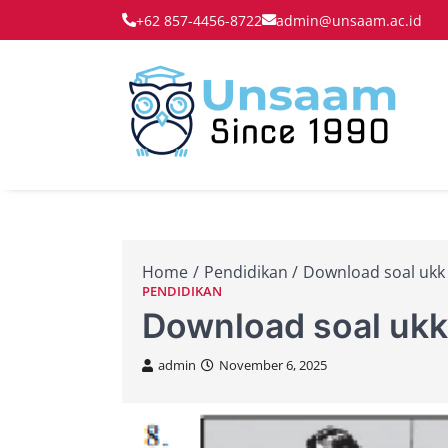
Skip
+62 857-4456-8722
admin@unsaam.ac.id
to
content
Membe
Un
Home
Pendidikan
Download soal ukk 
PENDIDIKAN
Download soal ukk 
admin
November 6, 2025