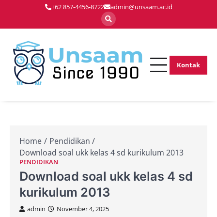
Skip
+62 857-4456-8722
admin@unsaam.ac.id
to
content
Kontak
Membentuk
Unsaam.ac.
Pemimpin Masa
Depan dengan
Inovasi dan
Keunggulan
Home
Pendidikan
Download soal ukk kelas 4 sd kurikulum 2013
PENDIDIKAN
Download soal ukk kelas 4 sd
kurikulum 2013
admin
November 4, 2025