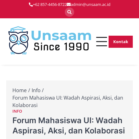
Skip
+62 857-4456-8722
admin@unsaam.ac.id
to
content
Kontak
Membentuk
Unsaam.ac.
Pemimpin Masa
Depan dengan
Inovasi dan
Keunggulan
Home
Info
Forum Mahasiswa UI: Wadah Aspirasi, Aksi, dan
Kolaborasi
INFO
Forum Mahasiswa UI: Wadah
Aspirasi, Aksi, dan Kolaborasi