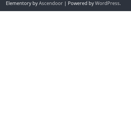
Elementory by
Ascendoor
| Powered by
WordPress
.