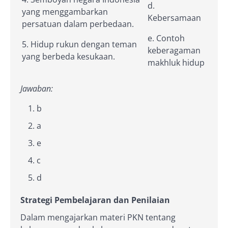
d.
yang menggambarkan
Kebersamaan
persatuan dalam perbedaan.
e. Contoh
5. Hidup rukun dengan teman
keberagaman
yang berbeda kesukaan.
makhluk hidup
Jawaban:
b
a
e
c
d
Strategi Pembelajaran dan Penilaian
Dalam mengajarkan materi PKN tentang