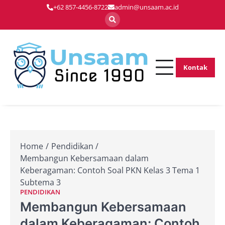
Skip
+62 857-4456-8722
admin@unsaam.ac.id
to
content
Kontak
Membentuk
Unsaam.ac.
Pemimpin Masa
Depan dengan
Inovasi dan
Keunggulan
Home
Pendidikan
Membangun Kebersamaan dalam
Keberagaman: Contoh Soal PKN Kelas 3 Tema 1
Subtema 3
PENDIDIKAN
Membangun Kebersamaan
dalam Keberagaman: Contoh