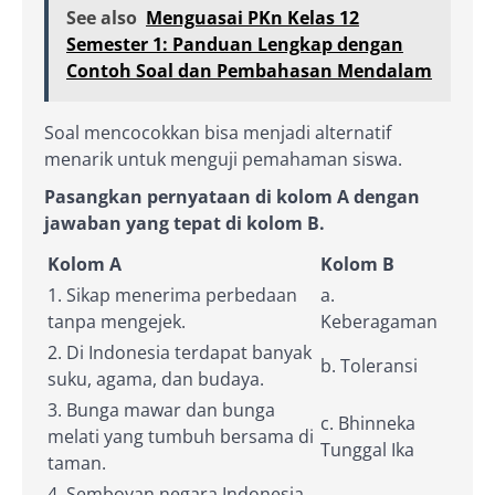
See also
Menguasai PKn Kelas 12
Semester 1: Panduan Lengkap dengan
Contoh Soal dan Pembahasan Mendalam
Soal mencocokkan bisa menjadi alternatif
menarik untuk menguji pemahaman siswa.
Pasangkan pernyataan di kolom A dengan
jawaban yang tepat di kolom B.
Kolom A
Kolom B
1. Sikap menerima perbedaan
a.
tanpa mengejek.
Keberagaman
2. Di Indonesia terdapat banyak
b. Toleransi
suku, agama, dan budaya.
3. Bunga mawar dan bunga
c. Bhinneka
melati yang tumbuh bersama di
Tunggal Ika
taman.
4. Semboyan negara Indonesia