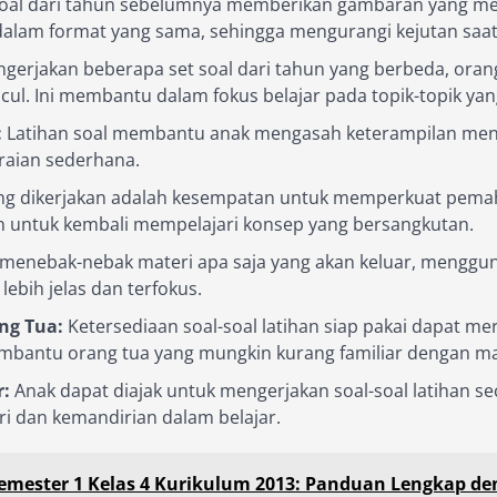
oal dari tahun sebelumnya memberikan gambaran yang men
dalam format yang sama, sehingga mengurangi kejutan saa
erjakan beberapa set soal dari tahun yang berbeda, orang
ul. Ini membantu dalam fokus belajar pada topik-topik yang
:
Latihan soal membantu anak mengasah keterampilan menja
uraian sederhana.
ang dikerjakan adalah kesempatan untuk memperkuat pemah
n untuk kembali mempelajari konsep yang bersangkutan.
menebak-nebak materi apa saja yang akan keluar, mengguna
bih jelas dan terfokus.
ng Tua:
Ketersediaan soal-soal latihan siap pakai dapat 
embantu orang tua yang mungkin kurang familiar dengan mat
:
Anak dapat diajak untuk mengerjakan soal-soal latihan s
ri dan kemandirian dalam belajar.
emester 1 Kelas 4 Kurikulum 2013: Panduan Lengkap de