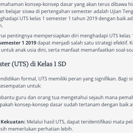
 pemahaman konsep-konsep dasar yang akan terus dibawa hin
n belajar siswa di pertengahan semester adalah Ujian Teng
hadapi UTS kelas 1 semester 1 tahun 2019 dengan baik a
h.
nai pentingnya mempersiapkan diri menghadapi UTS kelas 1
semester 1 2019
dapat menjadi salah satu strategi efektif
n untuk anak usia dini, serta manfaat memanfaatkan soal-so
er (UTS) di Kelas 1 SD
didikan formal, UTS memiliki peran yang signifikan. Bagi s
 kesempatan untuk:
antu guru dan orang tua mengetahui sejauh mana pemaha
Apakah konsep-konsep dasar sudah tertanam dengan baik at
 Kekuatan:
Melalui hasil UTS, dapat teridentifikasi mata pe
asih memerlukan perhatian lebih.