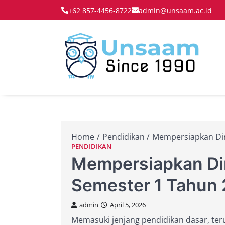
Skip
+62 857-4456-8722
admin@unsaam.ac.id
to
content
Membe
Un
Home
Pendidikan
Mempersiapkan Dir
PENDIDIKAN
Mempersiapkan Dir
Semester 1 Tahun
admin
April 5, 2026
Memasuki jenjang pendidikan dasar, ter