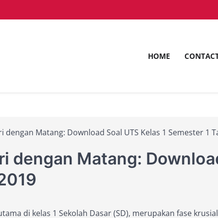
HOME
CONTAC
ntuk Pemimpin Masa Depan dengan Inovasi dan Keunggu
saam.ac.id
i dengan Matang: Download Soal UTS Kelas 1 Semester 1 
i dengan Matang: Download
 2019
utama di kelas 1 Sekolah Dasar (SD), merupakan fase krusi