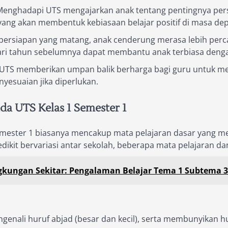
enghadapi UTS mengajarkan anak tentang pentingnya persi
a yang akan membentuk kebiasaan belajar positif di masa de
ersiapan yang matang, anak cenderung merasa lebih perca
dari tahun sebelumnya dapat membantu anak terbiasa denga
 UTS memberikan umpan balik berharga bagi guru untuk men
esuaian jika diperlukan.
a UTS Kelas 1 Semester 1
semester 1 biasanya mencakup mata pelajaran dasar yang me
dikit bervariasi antar sekolah, beberapa mata pelajaran da
gkungan Sekitar: Pengalaman Belajar Tema 1 Subtema 3
ali huruf abjad (besar dan kecil), serta membunyikan hu