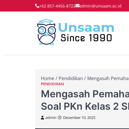
Skip
+62 857-4456-8722
admin@unsaam.ac.id
to
content
Membe
Un
Home
Pendidikan
Mengasah Pemaham
PENDIDIKAN
Mengasah Pemaha
Soal PKn Kelas 2 
admin
December 10, 2025