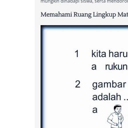
mungkin dihadapi siswa, serta mendoron
Memahami Ruang Lingkup Mater