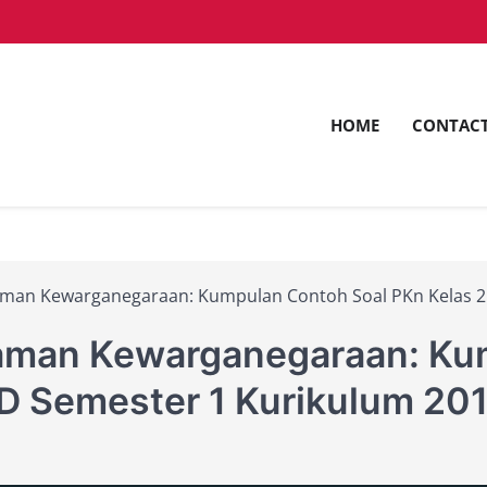
HOME
CONTAC
ntuk Pemimpin Masa Depan dengan Inovasi dan Keunggu
saam.ac.id
an Kewarganegaraan: Kumpulan Contoh Soal PKn Kelas 2 
man Kewarganegaraan: Ku
SD Semester 1 Kurikulum 20