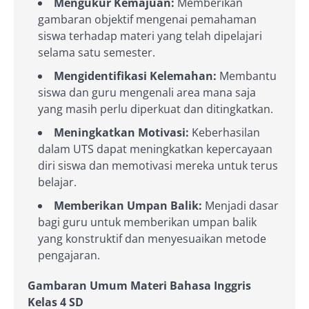
Mengukur Kemajuan:
Memberikan
gambaran objektif mengenai pemahaman
siswa terhadap materi yang telah dipelajari
selama satu semester.
Mengidentifikasi Kelemahan:
Membantu
siswa dan guru mengenali area mana saja
yang masih perlu diperkuat dan ditingkatkan.
Meningkatkan Motivasi:
Keberhasilan
dalam UTS dapat meningkatkan kepercayaan
diri siswa dan memotivasi mereka untuk terus
belajar.
Memberikan Umpan Balik:
Menjadi dasar
bagi guru untuk memberikan umpan balik
yang konstruktif dan menyesuaikan metode
pengajaran.
Gambaran Umum Materi Bahasa Inggris
Kelas 4 SD