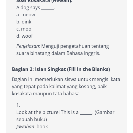
Soal Kosakata (Hewan):
A dog says ______.
a. meow
b. oink
c. moo
d. woof
Penjelasan:
Menguji pengetahuan tentang
suara binatang dalam Bahasa Inggris.
Bagian 2: Isian Singkat (Fill in the Blanks)
Bagian ini memerlukan siswa untuk mengisi kata
yang tepat pada kalimat yang kosong, baik
kosakata maupun tata bahasa.
Look at the picture! This is a ______. (Gambar
sebuah buku)
Jawaban:
book