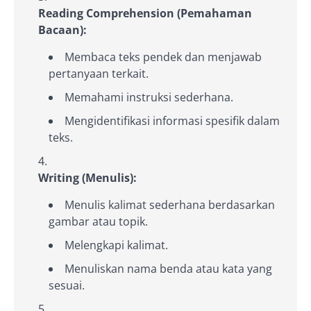
Reading Comprehension (Pemahaman
Bacaan):
Membaca teks pendek dan menjawab
pertanyaan terkait.
Memahami instruksi sederhana.
Mengidentifikasi informasi spesifik dalam
teks.
Writing (Menulis):
Menulis kalimat sederhana berdasarkan
gambar atau topik.
Melengkapi kalimat.
Menuliskan nama benda atau kata yang
sesuai.