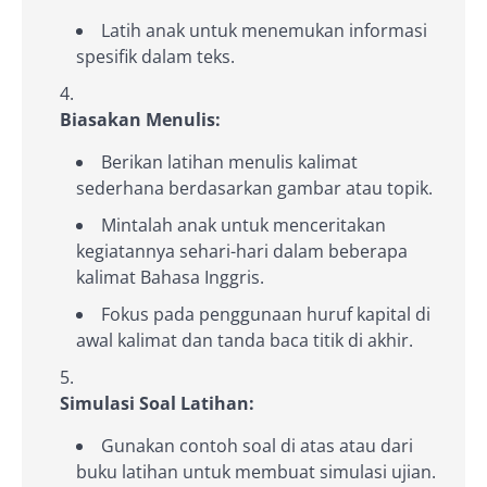
Latih anak untuk menemukan informasi
spesifik dalam teks.
Biasakan Menulis:
Berikan latihan menulis kalimat
sederhana berdasarkan gambar atau topik.
Mintalah anak untuk menceritakan
kegiatannya sehari-hari dalam beberapa
kalimat Bahasa Inggris.
Fokus pada penggunaan huruf kapital di
awal kalimat dan tanda baca titik di akhir.
Simulasi Soal Latihan:
Gunakan contoh soal di atas atau dari
buku latihan untuk membuat simulasi ujian.