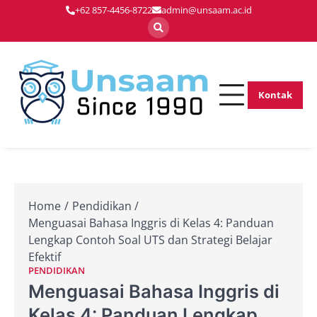
Skip
+62 857-4456-8722
admin@unsaam.ac.id
to
content
Kontak
Membentuk
Unsaam.ac.
Pemimpin Masa
Depan dengan
Inovasi dan
Keunggulan
Home
Pendidikan
Menguasai Bahasa Inggris di Kelas 4: Panduan
Lengkap Contoh Soal UTS dan Strategi Belajar
Efektif
PENDIDIKAN
Menguasai Bahasa Inggris di
Kelas 4: Panduan Lengkap