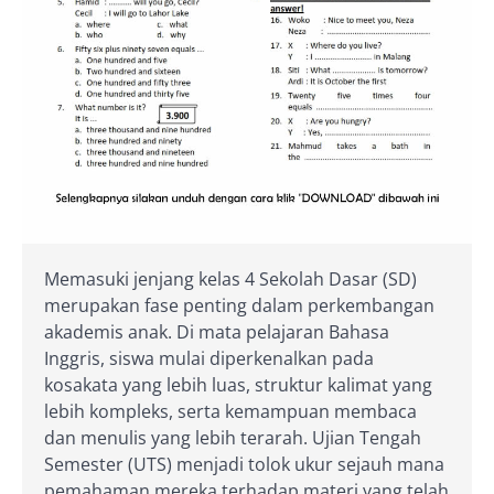
Memasuki jenjang kelas 4 Sekolah Dasar (SD)
merupakan fase penting dalam perkembangan
akademis anak. Di mata pelajaran Bahasa
Inggris, siswa mulai diperkenalkan pada
kosakata yang lebih luas, struktur kalimat yang
lebih kompleks, serta kemampuan membaca
dan menulis yang lebih terarah. Ujian Tengah
Semester (UTS) menjadi tolok ukur sejauh mana
pemahaman mereka terhadap materi yang telah