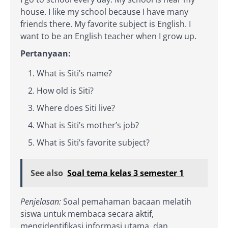
house. I like my school because I have many
friends there. My favorite subject is English. I
want to be an English teacher when I grow up.
Pertanyaan:
What is Siti’s name?
How old is Siti?
Where does Siti live?
What is Siti’s mother’s job?
What is Siti’s favorite subject?
See also
Soal tema kelas 3 semester 1
Penjelasan:
Soal pemahaman bacaan melatih
siswa untuk membaca secara aktif,
mengidentifikasi informasi utama, dan