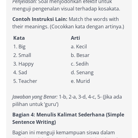
Penjelasan:
Soal menjodohkan efektif untuk
menguji pengenalan visual terhadap kosakata.
Contoh Instruksi Lain:
Match the words with
their meanings. (Cocokkan kata dengan artinya.)
Kata
Arti
1. Big
a. Kecil
2. Small
b. Besar
3. Happy
c. Sedih
4. Sad
d. Senang
5. Teacher
e. Murid
Jawaban yang Benar:
1-b, 2-a, 3-d, 4-c, 5- (Jika ada
pilihan untuk ‘guru’)
Bagian 4: Menulis Kalimat Sederhana (Simple
Sentence Writing)
Bagian ini menguji kemampuan siswa dalam