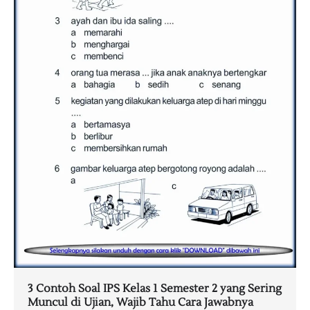
3 Contoh Soal IPS Kelas 1 Semester 2 yang Sering
Muncul di Ujian, Wajib Tahu Cara Jawabnya