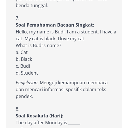
benda tunggal.
Soal Pemahaman Bacaan Singkat:
Hello, my name is Budi. I am a student. I have a
cat. My cat is black. I love my cat.
What is Budi’s name?
a. Cat
b. Black
c. Budi
d. Student
Penjelasan:
Menguji kemampuan membaca
dan mencari informasi spesifik dalam teks
pendek.
Soal Kosakata (Hari):
The day after Monday is ______.