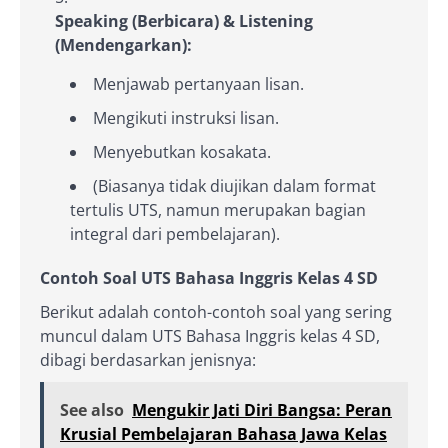
Speaking (Berbicara) & Listening
(Mendengarkan):
Menjawab pertanyaan lisan.
Mengikuti instruksi lisan.
Menyebutkan kosakata.
(Biasanya tidak diujikan dalam format
tertulis UTS, namun merupakan bagian
integral dari pembelajaran).
Contoh Soal UTS Bahasa Inggris Kelas 4 SD
Berikut adalah contoh-contoh soal yang sering
muncul dalam UTS Bahasa Inggris kelas 4 SD,
dibagi berdasarkan jenisnya:
See also
Mengukir Jati Diri Bangsa: Peran
Krusial Pembelajaran Bahasa Jawa Kelas