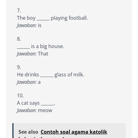
The boy ______ playing football.
Jawaban:
is
______ is a big house.
Jawaban:
That
He drinks ______ glass of milk.
Jawaban:
a
A cat says ______.
Jawaban:
meow
See also
Contoh soal agama katolik