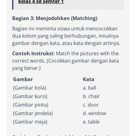
kelas 4 sd semter 1
Bagian 3: Menjodohkan (Matching)
Bagian ini meminta siswa untuk mencocokkan
dua kolom yang saling berhubungan, misalnya
gambar dengan kata, atau kata dengan artinya.
Contoh Instruksi:
Match the pictures with the
correct words. (Cocokkan gambar dengan kata
yang benar.)
Gambar
Kata
(Gambar bola)
a. ball
(Gambar kursi)
b. chair
(Gambar pintu)
c. door
(Gambar jendela)
d. window
(Gambar meja)
e. table