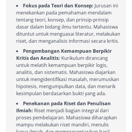
Fokus pada Teori dan Konsep:
Jurusan ini
menekankan pada pemahaman mendalam
tentang teori, konsep, dan prinsip-prinsip
dasar dalam bidang ilmu tertentu. Mahasiswa
dituntut untuk menguasai literatur, melakukan
riset, dan menganalisis informasi secara kritis.
Pengembangan Kemampuan Berpikir
Kritis dan Analitis:
Kurikulum dirancang
untuk melatih kemampuan berpikir logis,
analitis, dan sistematis. Mahasiswa diajarkan
untuk mengidentifikasi masalah, merumuskan
hipotesis, mengumpulkan data, dan menarik
kesimpulan berdasarkan bukti yang ada.
Penekanan pada Riset dan Penulisan
Ilmiah:
Riset menjadi bagian integral dari
proses pembelajaran. Mahasiswa diharapkan
mampu melakukan riset mandiri, menulis
karya ilmiah, dan mempresentasikan hasil