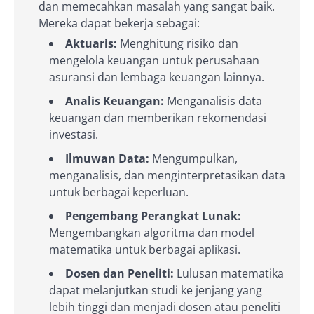
dan memecahkan masalah yang sangat baik.
Mereka dapat bekerja sebagai:
Aktuaris:
Menghitung risiko dan
mengelola keuangan untuk perusahaan
asuransi dan lembaga keuangan lainnya.
Analis Keuangan:
Menganalisis data
keuangan dan memberikan rekomendasi
investasi.
Ilmuwan Data:
Mengumpulkan,
menganalisis, dan menginterpretasikan data
untuk berbagai keperluan.
Pengembang Perangkat Lunak:
Mengembangkan algoritma dan model
matematika untuk berbagai aplikasi.
Dosen dan Peneliti:
Lulusan matematika
dapat melanjutkan studi ke jenjang yang
lebih tinggi dan menjadi dosen atau peneliti