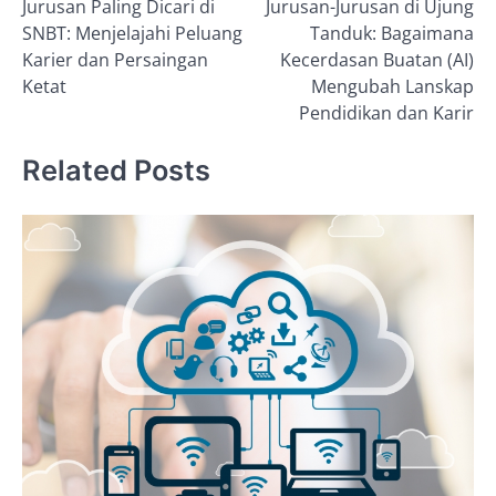
Jurusan Paling Dicari di
Jurusan-Jurusan di Ujung
navigation
SNBT: Menjelajahi Peluang
Tanduk: Bagaimana
Karier dan Persaingan
Kecerdasan Buatan (AI)
Ketat
Mengubah Lanskap
Pendidikan dan Karir
Related Posts