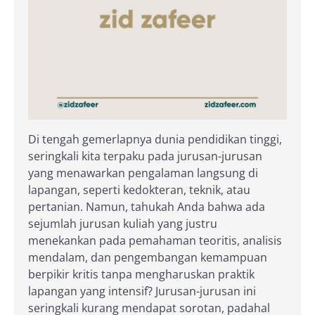
Di tengah gemerlapnya dunia pendidikan tinggi,
seringkali kita terpaku pada jurusan-jurusan
yang menawarkan pengalaman langsung di
lapangan, seperti kedokteran, teknik, atau
pertanian. Namun, tahukah Anda bahwa ada
sejumlah jurusan kuliah yang justru
menekankan pada pemahaman teoritis, analisis
mendalam, dan pengembangan kemampuan
berpikir kritis tanpa mengharuskan praktik
lapangan yang intensif? Jurusan-jurusan ini
seringkali kurang mendapat sorotan, padahal