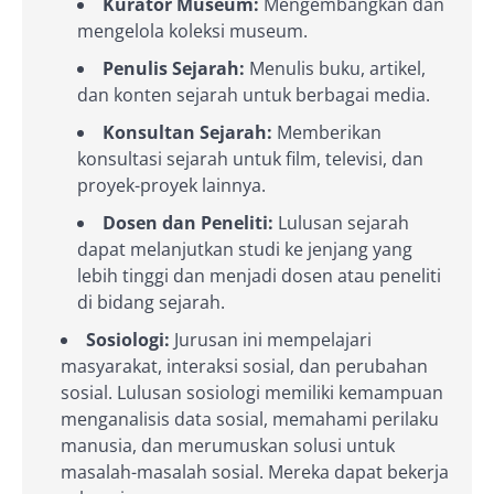
Kurator Museum:
Mengembangkan dan
mengelola koleksi museum.
Penulis Sejarah:
Menulis buku, artikel,
dan konten sejarah untuk berbagai media.
Konsultan Sejarah:
Memberikan
konsultasi sejarah untuk film, televisi, dan
proyek-proyek lainnya.
Dosen dan Peneliti:
Lulusan sejarah
dapat melanjutkan studi ke jenjang yang
lebih tinggi dan menjadi dosen atau peneliti
di bidang sejarah.
Sosiologi:
Jurusan ini mempelajari
masyarakat, interaksi sosial, dan perubahan
sosial. Lulusan sosiologi memiliki kemampuan
menganalisis data sosial, memahami perilaku
manusia, dan merumuskan solusi untuk
masalah-masalah sosial. Mereka dapat bekerja