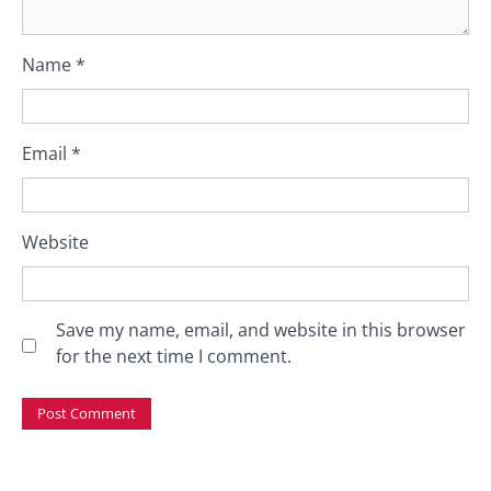
Name
*
Email
*
Website
Save my name, email, and website in this browser
for the next time I comment.