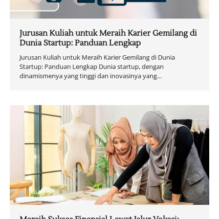
Jurusan Kuliah untuk Meraih Karier Gemilang di
Dunia Startup: Panduan Lengkap
Jurusan Kuliah untuk Meraih Karier Gemilang di Dunia
Startup: Panduan Lengkap Dunia startup, dengan
dinamismenya yang tinggi dan inovasinya yang…