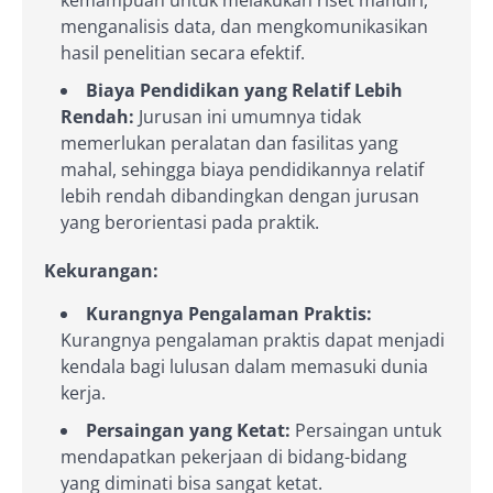
menganalisis data, dan mengkomunikasikan
hasil penelitian secara efektif.
Biaya Pendidikan yang Relatif Lebih
Rendah:
Jurusan ini umumnya tidak
memerlukan peralatan dan fasilitas yang
mahal, sehingga biaya pendidikannya relatif
lebih rendah dibandingkan dengan jurusan
yang berorientasi pada praktik.
Kekurangan:
Kurangnya Pengalaman Praktis:
Kurangnya pengalaman praktis dapat menjadi
kendala bagi lulusan dalam memasuki dunia
kerja.
Persaingan yang Ketat:
Persaingan untuk
mendapatkan pekerjaan di bidang-bidang
yang diminati bisa sangat ketat.