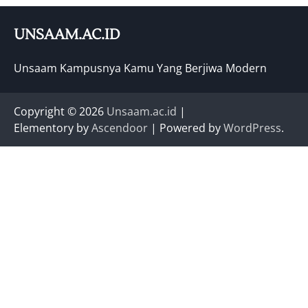
UNSAAM.AC.ID
Unsaam Kampusnya Kamu Yang Berjiwa Modern
Copyright © 2026
Unsaam.ac.id
|
Elementory by
Ascendoor
| Powered by
WordPress
.