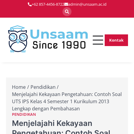
Skip
+62 857-4456-8722
admin@unsaam.ac.id
to
content
Kontak
Membentuk
Unsaam.ac.
Pemimpin Masa
Depan dengan
Inovasi dan
Keunggulan
Home
Pendidikan
Menjelajahi Kekayaan Pengetahuan: Contoh Soal
UTS IPS Kelas 4 Semester 1 Kurikulum 2013
Lengkap dengan Pembahasan
PENDIDIKAN
Menjelajahi Kekayaan
Pengetahuan: Contoh Soal