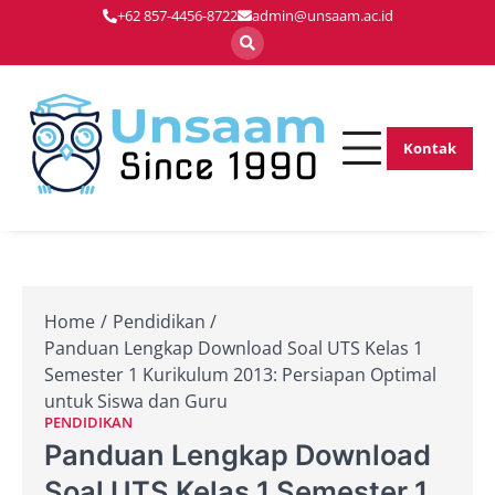
Skip
+62 857-4456-8722
admin@unsaam.ac.id
to
content
Kontak
Membentuk
Unsaam.ac.
Pemimpin Masa
Depan dengan
Inovasi dan
Keunggulan
Home
Pendidikan
Panduan Lengkap Download Soal UTS Kelas 1
Semester 1 Kurikulum 2013: Persiapan Optimal
untuk Siswa dan Guru
PENDIDIKAN
Panduan Lengkap Download
Soal UTS Kelas 1 Semester 1