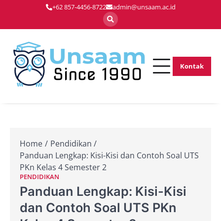
Skip
+62 857-4456-8722
admin@unsaam.ac.id
to
content
Kontak
Membentuk
Unsaam.ac.
Pemimpin Masa
Depan dengan
Inovasi dan
Keunggulan
Home
Pendidikan
Panduan Lengkap: Kisi-Kisi dan Contoh Soal UTS
PKn Kelas 4 Semester 2
PENDIDIKAN
Panduan Lengkap: Kisi-Kisi
dan Contoh Soal UTS PKn