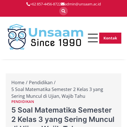
Skip
+62 857-4456-8722
admin@unsaam.ac.id
to
content
Kontak
Membentuk
Unsaam.ac.
Pemimpin Masa
Depan dengan
Inovasi dan
Keunggulan
Home
Pendidikan
5 Soal Matematika Semester 2 Kelas 3 yang
Sering Muncul di Ujian, Wajib Tahu
PENDIDIKAN
5 Soal Matematika Semester
2 Kelas 3 yang Sering Muncul