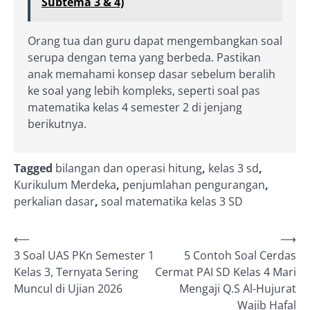
Subtema 3 & 4)
Orang tua dan guru dapat mengembangkan soal
serupa dengan tema yang berbeda. Pastikan
anak memahami konsep dasar sebelum beralih
ke soal yang lebih kompleks, seperti soal pas
matematika kelas 4 semester 2 di jenjang
berikutnya.
Tagged
bilangan dan operasi hitung
,
kelas 3 sd
,
Kurikulum Merdeka
,
penjumlahan pengurangan
,
perkalian dasar
,
soal matematika kelas 3 SD
Post
⟵
⟶
3 Soal UAS PKn Semester 1
5 Contoh Soal Cerdas
navigation
Kelas 3, Ternyata Sering
Cermat PAI SD Kelas 4 Mari
Muncul di Ujian 2026
Mengaji Q.S Al-Hujurat
Wajib Hafal