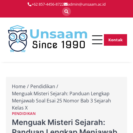
Skip
+62 857-4456-8722
admin@unsaam.ac.id
to
content
Kontak
Membentuk
Unsaam.ac.
Pemimpin Masa
Depan dengan
Inovasi dan
Keunggulan
Home
Pendidikan
Menguak Misteri Sejarah: Panduan Lengkap
Menjawab Soal Esai 25 Nomor Bab 3 Sejarah
Kelas X
PENDIDIKAN
Menguak Misteri Sejarah:
Panduan Lengkap Menjawab