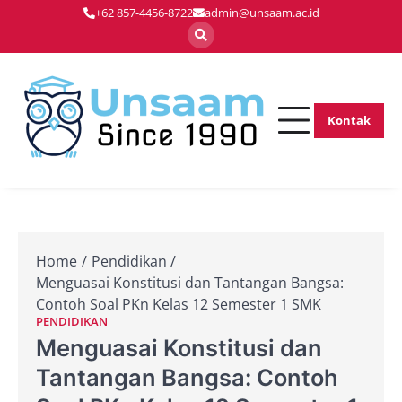
Skip
+62 857-4456-8722
admin@unsaam.ac.id
to
content
Kontak
Membentuk
Unsaam.ac.
Pemimpin Masa
Depan dengan
Inovasi dan
Keunggulan
Home
Pendidikan
Menguasai Konstitusi dan Tantangan Bangsa:
Contoh Soal PKn Kelas 12 Semester 1 SMK
PENDIDIKAN
Menguasai Konstitusi dan
Tantangan Bangsa: Contoh