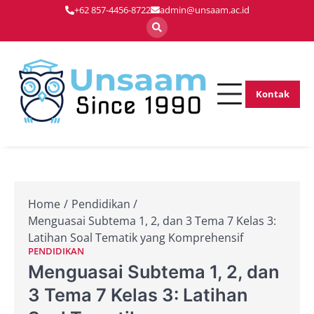
Skip
+62 857-4456-8722
admin@unsaam.ac.id
to
content
Kontak
Membentuk
Unsaam.ac.
Pemimpin Masa
Depan dengan
Inovasi dan
Keunggulan
Home
Pendidikan
Menguasai Subtema 1, 2, dan 3 Tema 7 Kelas 3:
Latihan Soal Tematik yang Komprehensif
PENDIDIKAN
Menguasai Subtema 1, 2, dan
3 Tema 7 Kelas 3: Latihan