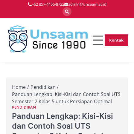
Skip
+62 857-4456-8722
admin@unsaam.ac.id
to
content
Kontak
Membentuk
Unsaam.ac.
Pemimpin Masa
Depan dengan
Inovasi dan
Keunggulan
Home
Pendidikan
Panduan Lengkap: Kisi-Kisi dan Contoh Soal UTS
Semester 2 Kelas 5 untuk Persiapan Optimal
PENDIDIKAN
Panduan Lengkap: Kisi-Kisi
dan Contoh Soal UTS