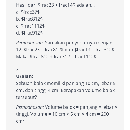
Hasil dari $frac23 + frac14$ adalah…
a. $frac37$
b. $frac812$
c. $frac1112$
d. $frac912$
Pembahasan:
Samakan penyebutnya menjadi
12. $frac23 = frac812$ dan $frac14 = frac312$.
Maka, $frac812 + frac312 = frac1112$.
Uraian:
Sebuah balok memiliki panjang 10 cm, lebar 5
cm, dan tinggi 4 cm. Berapakah volume balok
tersebut?
Pembahasan:
Volume balok = panjang × lebar ×
tinggi. Volume = 10 cm × 5 cm × 4 cm = 200
cm³.