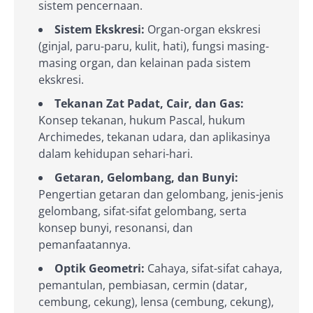
sistem pencernaan.
Sistem Ekskresi:
Organ-organ ekskresi
(ginjal, paru-paru, kulit, hati), fungsi masing-
masing organ, dan kelainan pada sistem
ekskresi.
Tekanan Zat Padat, Cair, dan Gas:
Konsep tekanan, hukum Pascal, hukum
Archimedes, tekanan udara, dan aplikasinya
dalam kehidupan sehari-hari.
Getaran, Gelombang, dan Bunyi:
Pengertian getaran dan gelombang, jenis-jenis
gelombang, sifat-sifat gelombang, serta
konsep bunyi, resonansi, dan
pemanfaatannya.
Optik Geometri:
Cahaya, sifat-sifat cahaya,
pemantulan, pembiasan, cermin (datar,
cembung, cekung), lensa (cembung, cekung),