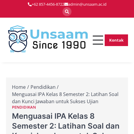
Skip
+62 857-4456-8722
admin@unsaam.ac.id
to
content
Kontak
Membentuk
Unsaam.ac.
Pemimpin Masa
Depan dengan
Inovasi dan
Keunggulan
Home
Pendidikan
Menguasai IPA Kelas 8 Semester 2: Latihan Soal
dan Kunci Jawaban untuk Sukses Ujian
PENDIDIKAN
Menguasai IPA Kelas 8
Semester 2: Latihan Soal dan