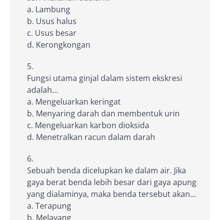
a. Lambung
b. Usus halus
c. Usus besar
d. Kerongkongan
Fungsi utama ginjal dalam sistem ekskresi
adalah…
a. Mengeluarkan keringat
b. Menyaring darah dan membentuk urin
c. Mengeluarkan karbon dioksida
d. Menetralkan racun dalam darah
Sebuah benda dicelupkan ke dalam air. Jika
gaya berat benda lebih besar dari gaya apung
yang dialaminya, maka benda tersebut akan…
a. Terapung
b. Melayang