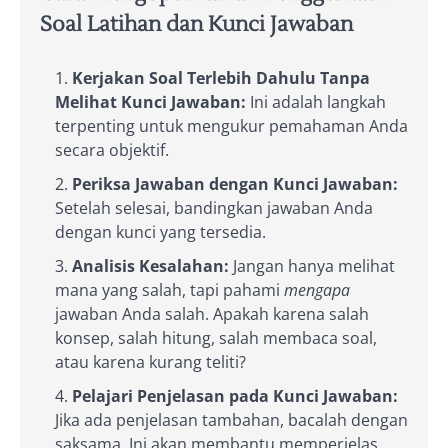
Soal Latihan dan Kunci Jawaban
Kerjakan Soal Terlebih Dahulu Tanpa
Melihat Kunci Jawaban:
Ini adalah langkah
terpenting untuk mengukur pemahaman Anda
secara objektif.
Periksa Jawaban dengan Kunci Jawaban:
Setelah selesai, bandingkan jawaban Anda
dengan kunci yang tersedia.
Analisis Kesalahan:
Jangan hanya melihat
mana yang salah, tapi pahami
mengapa
jawaban Anda salah. Apakah karena salah
konsep, salah hitung, salah membaca soal,
atau karena kurang teliti?
Pelajari Penjelasan pada Kunci Jawaban:
Jika ada penjelasan tambahan, bacalah dengan
saksama. Ini akan membantu memperjelas