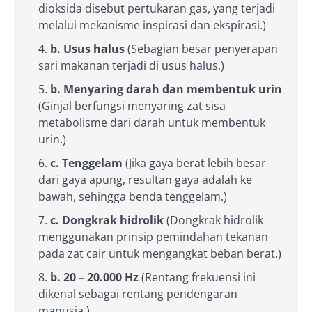
dioksida disebut pertukaran gas, yang terjadi
melalui mekanisme inspirasi dan ekspirasi.)
b. Usus halus
(Sebagian besar penyerapan
sari makanan terjadi di usus halus.)
b. Menyaring darah dan membentuk urin
(Ginjal berfungsi menyaring zat sisa
metabolisme dari darah untuk membentuk
urin.)
c. Tenggelam
(Jika gaya berat lebih besar
dari gaya apung, resultan gaya adalah ke
bawah, sehingga benda tenggelam.)
c. Dongkrak hidrolik
(Dongkrak hidrolik
menggunakan prinsip pemindahan tekanan
pada zat cair untuk mengangkat beban berat.)
b. 20 – 20.000 Hz
(Rentang frekuensi ini
dikenal sebagai rentang pendengaran
manusia.)