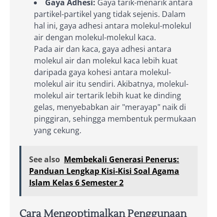
Gaya Adhesi:
Gaya tarik-menarik antara
partikel-partikel yang tidak sejenis. Dalam
hal ini, gaya adhesi antara molekul-molekul
air dengan molekul-molekul kaca.
Pada air dan kaca, gaya adhesi antara
molekul air dan molekul kaca lebih kuat
daripada gaya kohesi antara molekul-
molekul air itu sendiri. Akibatnya, molekul-
molekul air tertarik lebih kuat ke dinding
gelas, menyebabkan air "merayap" naik di
pinggiran, sehingga membentuk permukaan
yang cekung.
See also
Membekali Generasi Penerus:
Panduan Lengkap Kisi-Kisi Soal Agama
Islam Kelas 6 Semester 2
Cara Mengoptimalkan Penggunaan