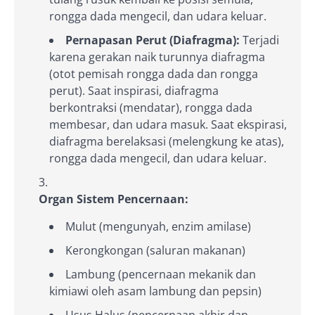
rongga dada mengecil, dan udara keluar.
Pernapasan Perut (Diafragma):
Terjadi
karena gerakan naik turunnya diafragma
(otot pemisah rongga dada dan rongga
perut). Saat inspirasi, diafragma
berkontraksi (mendatar), rongga dada
membesar, dan udara masuk. Saat ekspirasi,
diafragma berelaksasi (melengkung ke atas),
rongga dada mengecil, dan udara keluar.
Organ Sistem Pencernaan:
Mulut (mengunyah, enzim amilase)
Kerongkongan (saluran makanan)
Lambung (pencernaan mekanik dan
kimiawi oleh asam lambung dan pepsin)